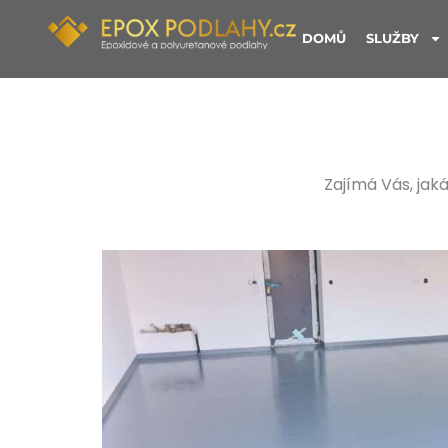
Přeskočit
na
DOMŮ
SLUŽBY
obsah
Zajímá Vás, jak