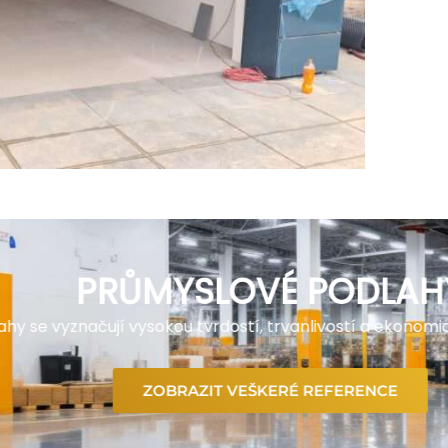
PRŮMYSLOVÉ PODLAHY
 vyznačují vysokou tvrdostí, trvanlivostí a ekonomickou ž
ZOBRAZIT VEŠKERÉ REFERENCE