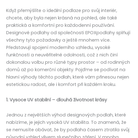
Když přemýšlíte o ideální podlaze pro svůj interiér,
chcete, aby byla nejen krásná na pohled, ale také
praktická a komfortní pro každodenní používání.
Designové podlahy od společnosti EPOXpodlahy splňují
všechny tyto požadavky a ještě mnohem více.
Představují spojení moderního vzhledu, vysoké
funkčnosti a neuvěřitelné odolnosti, což z nich činí
dokonalou volbu pro různé typy prostor – od rodinných
domů až po komerční objekty. Pojďme se podívat na
hlavní výhody těchto podlah, které vám přinesou nejen
estetickou radost, ale i komfort při každém kroku.
1. Vysoce UV stabilní – dlouhá životnost krásy
Jednou z největších výhod designových podlah, které
nabízíme, je jejich vysoká UV stabilita. To znamená, že
se nemusíte obávat, že by podlaha časem ztratila svůj
původní vzhled vlivem slunečního záření. V mnoha