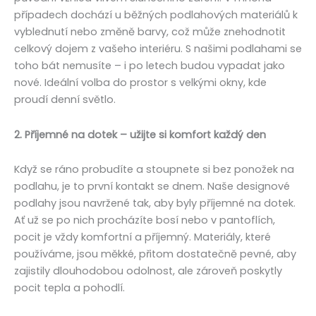
případech dochází u běžných podlahových materiálů k
vyblednutí nebo změně barvy, což může znehodnotit
celkový dojem z vašeho interiéru. S našimi podlahami se
toho bát nemusíte – i po letech budou vypadat jako
nové. Ideální volba do prostor s velkými okny, kde
proudí denní světlo.
2. Příjemné na dotek – užijte si komfort každý den
Když se ráno probudíte a stoupnete si bez ponožek na
podlahu, je to první kontakt se dnem. Naše designové
podlahy jsou navržené tak, aby byly příjemné na dotek.
Ať už se po nich procházíte bosí nebo v pantoflích,
pocit je vždy komfortní a příjemný. Materiály, které
používáme, jsou měkké, přitom dostatečně pevné, aby
zajistily dlouhodobou odolnost, ale zároveň poskytly
pocit tepla a pohodlí.